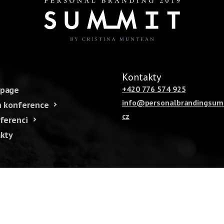
u
Kontakty
page
+420 776 574 925
info@personalbrandingsum
 konference
cz
ferenci
kty