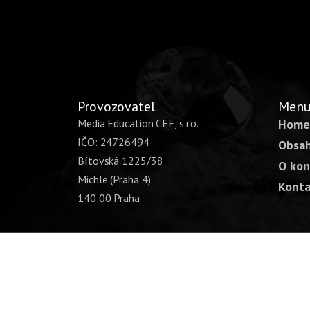
Provozovatel
Men
Media Education CEE, s.r.o.
Home
IČO: 24726494
Obsah
Bítovská 1225/38
O kon
Michle (Praha 4)
Konta
140 00 Praha