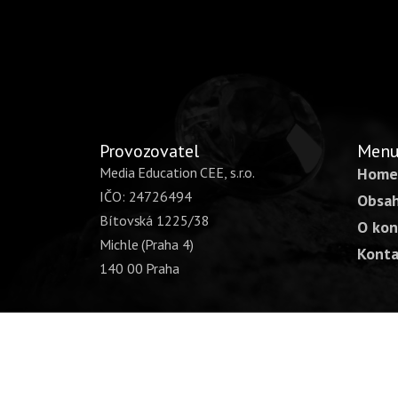
Provozovatel
Men
Media Education CEE, s.r.o.
Home
IČO: 24726494
Obsah
Bítovská 1225/38
O kon
Michle (Praha 4)
Konta
140 00 Praha