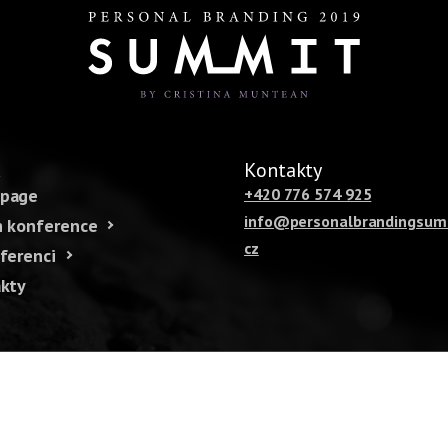
u
Kontakty
page
+420 776 574 925
info@personalbrandingsum
 konference
cz
ferenci
kty