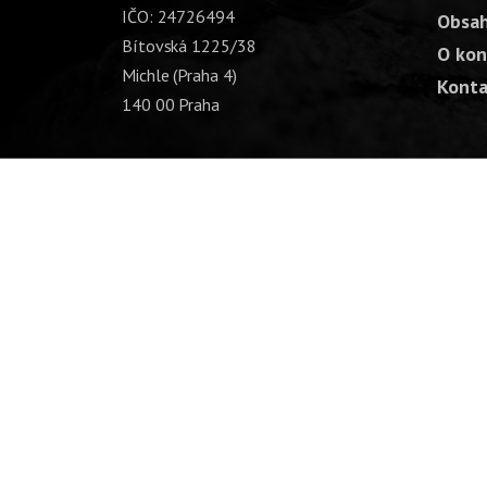
IČO: 24726494
Obsah
Bítovská 1225/38
O kon
Michle (Praha 4)
Konta
140 00 Praha