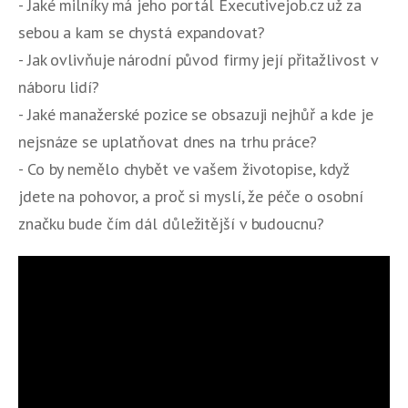
- Jaké milníky má jeho portál Executivejob.cz už za
sebou a kam se chystá expandovat?
- Jak ovlivňuje národní původ firmy její přitažlivost v
náboru lidí?
- Jaké manažerské pozice se obsazuji nejhůř a kde je
nejsnáze se uplatňovat dnes na trhu práce?
- Co by nemělo chybět ve vašem životopise, když
jdete na pohovor, a proč si myslí, že péče o osobní
značku bude čím dál důležitější v budoucnu?