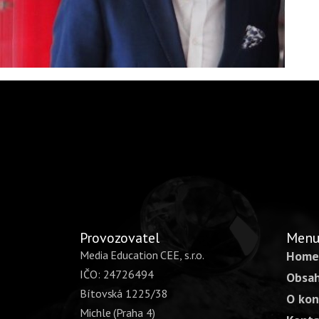
Provozovatel
Men
Media Education CEE, s.r.o.
Home
IČO: 24726494
Obsah
Bítovská 1225/38
O kon
Michle (Praha 4)