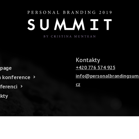
u
Kontakty
page
+420 776 574 925
info@personalbrandingsum
 konference
cz
ferenci
kty