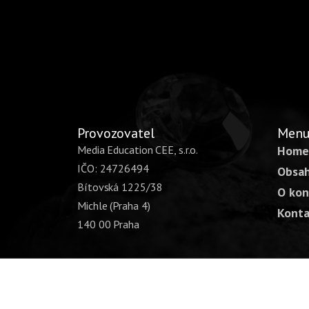
Provozovatel
Men
Media Education CEE, s.r.o.
Home
IČO: 24726494
Obsah
Bítovská 1225/38
O kon
Michle (Praha 4)
Konta
140 00 Praha