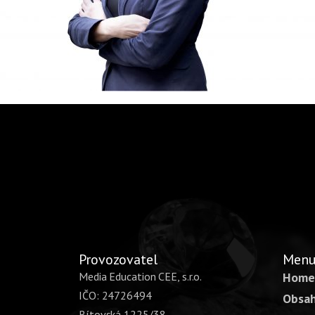
Provozovatel
Men
Media Education CEE, s.r.o.
Home
IČO: 24726494
Obsah
Bítovská 1225/38