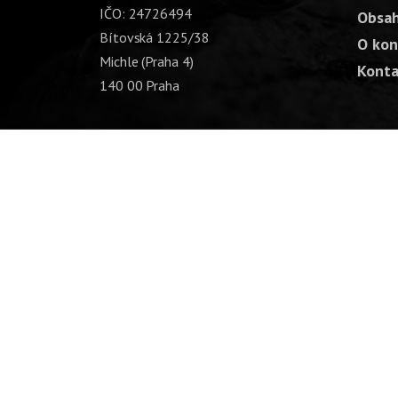
IČO: 24726494
Obsah
Bítovská 1225/38
O kon
Michle (Praha 4)
Konta
140 00 Praha