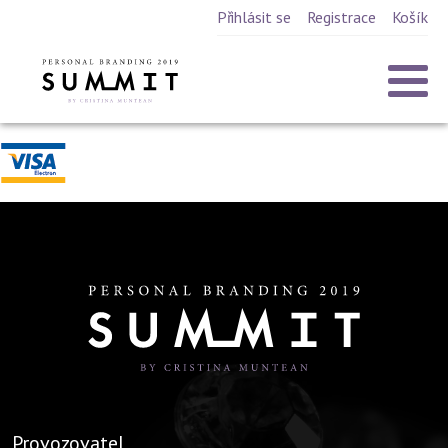
Přihlásit se
Registrace
Košík
Provozovatel