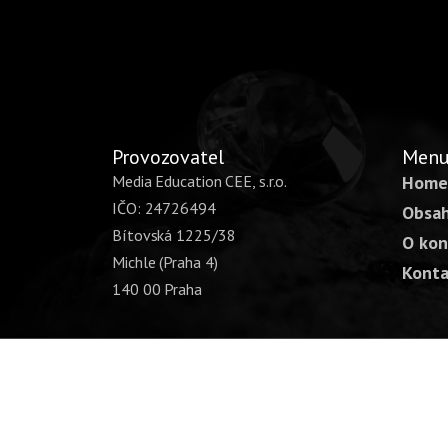
Provozovatel
Men
Media Education CEE, s.r.o.
Home
IČO: 24726494
Obsah
Bítovská 1225/38
O kon
Michle (Praha 4)
Konta
140 00 Praha