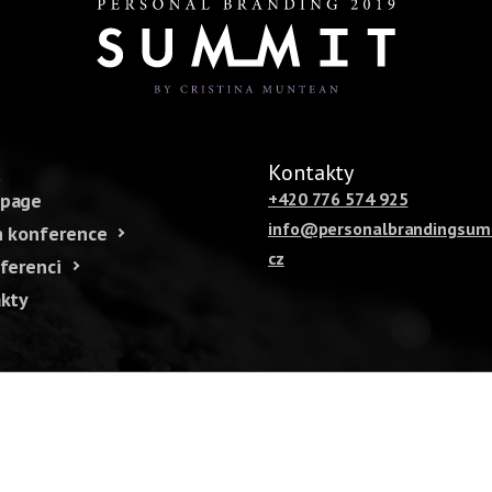
u
Kontakty
page
+420 776 574 925
info@personalbrandingsum
 konference
cz
ferenci
kty